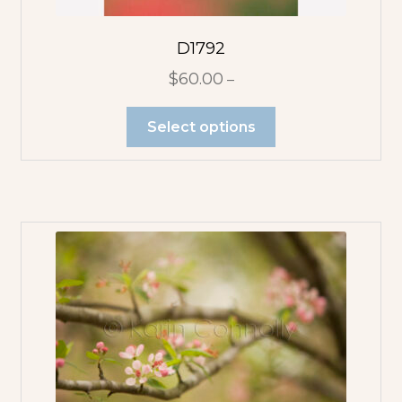
D1792
$
60.00
–
Select options