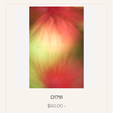
D1791
$
60.00
–