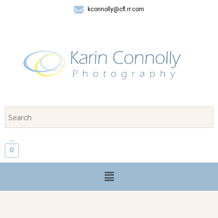
kconnolly@cfl.rr.com
407 325-8624
0