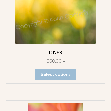
D1769
$
60.00
–
Select options