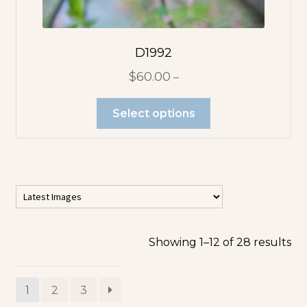
D1992
$
60.00
–
Select options
Showing 1–12 of 28 results
1
2
3